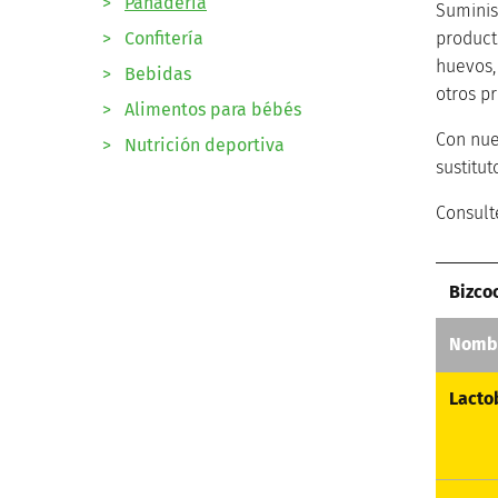
>
Panadería
Suminis
>
Confitería
producto
huevos,
>
Bebidas
otros p
>
Alimentos para bébés
Con nue
>
Nutrición deportiva
sustitu
Consult
Bizco
Nombr
Lacto