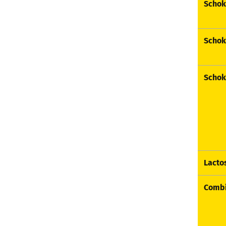
Schok
Schok
Schok
Lacto
Combi