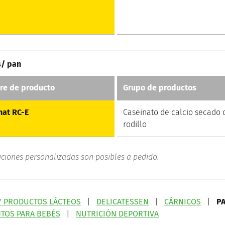
s/ pan
e de producto
Grupo de productos
nat RC-E
Caseinato de calcio secado 
rodillo
uciones personalizadas son posibles a pedido.
Y PRODUCTOS LÁCTEOS
|
DELICATESSEN
|
CÁRNICOS
|
P
TOS PARA BEBÉS
|
NUTRICIÓN DEPORTIVA